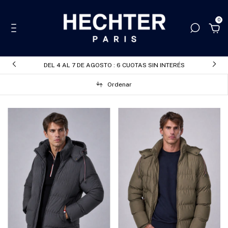
0
DEL 4 AL 7 DE AGOSTO : 6 CUOTAS SIN INTERÉS
Ordenar