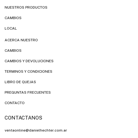
NUESTROS PRODUCTOS
CAMBIOS
LOCAL
ACERCA NUESTRO
CAMBIOS
CAMBIOS Y DEVOLUCIONES
TERMINOS Y CONDICIONES
LIBRO DE QUEJAS
PREGUNTAS FRECUENTES
CONTACTO
CONTACTANOS
ventaonline@danielhechter.com.ar