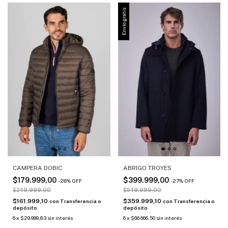
Envío gratis
CAMPERA DOBIC
ABRIGO TROYES
$179.999,00
$399.999,00
-
28
%
OFF
-
27
%
OFF
$249.999,00
$549.999,00
$161.999,10
$359.999,10
con
Transferencia o
con
Transferencia o
depósito
depósito
6
x
$29.999,83
sin interés
6
x
$66.666,50
sin interés