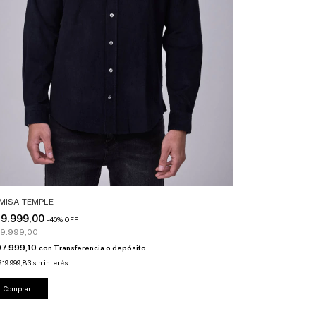
MISA TEMPLE
19.999,00
-
40
%
OFF
99.999,00
07.999,10
con
Transferencia o depósito
$19.999,83
sin interés
Comprar