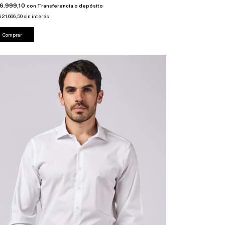
16.999,10
con
Transferencia o depósito
$21.666,50
sin interés
Comprar