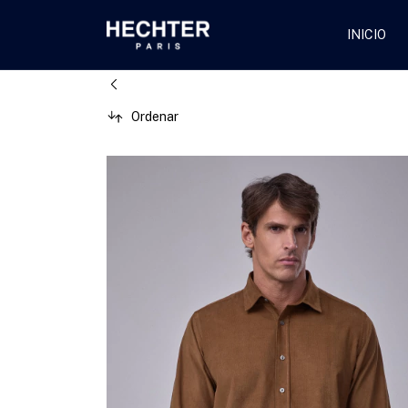
INICIO
Ordenar