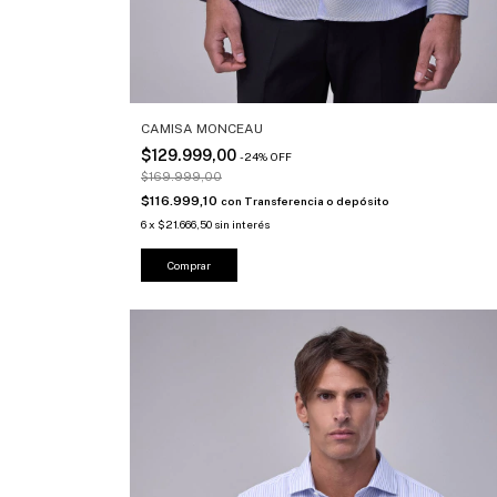
CAMISA MONCEAU
$129.999,00
-
24
%
OFF
$169.999,00
$116.999,10
con
Transferencia o depósito
6
x
$21.666,50
sin interés
Comprar