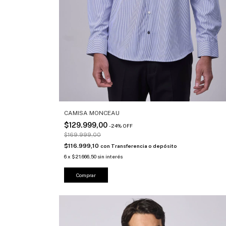
CAMISA MONCEAU
$129.999,00
-
24
%
OFF
$169.999,00
$116.999,10
con
Transferencia o depósito
6
x
$21.666,50
sin interés
Comprar