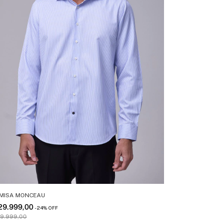
MISA MONCEAU
29.999,00
-
24
%
OFF
69.999,00