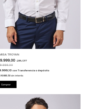
MISA TROYAN
9.999,00
-
29
%
OFF
39.999,00
9.999,10
con
Transferencia o depósito
$16.666,50
sin interés
Comprar