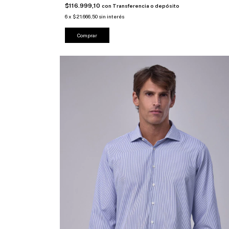
$116.999,10
con
Transferencia o depósito
6
x
$21.666,50
sin interés
Comprar